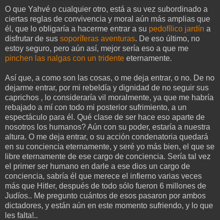
O que Yahvé o cualquier otro, está a su vez subordinado a
ciertas reglas de convivencia y moral aún más amplias que
él, que lo obligaría a hacerme entrar a su
pedofílico jardín
a
disfrutar de sus
soporíferas aventuras
. De eso último, no
estoy seguro, pero aún así, mejor sería eso a que me
pinchen las nalgas con un tridente
eternamente.
Así que, a como son las cosas, o me deja entrar, o no. De no
dejarme entrar, por mi rebeldía y dignidad de no seguir sus
caprichos , lo consideraría vil moralmente, ya que me habría
rebajado a mí con todo mi posterior sufrimiento, a un
espectáculo para él. Qué clase de ser hace eso aparte de
nosotros los humanos? Aún con su poder, estaría a nuestra
altura. O me deja entrar, o su acción condenatoria quedará
en su conciencia eternamente, y seré yo más bien, el que se
libre eternamente de ese cargo de conciencia. Sería tal vez
el primer ser humano en darle a ese dios un cargo de
conciencia, sabría él que merece el infierno varias veces
más que Hitler, después de todo sólo fueron 6 millones de
Judíos.. Me pregunto cuántos de esos pasaron por ambos
dictadores, y están aún en este momento sufriendo, y lo que
les falta!..