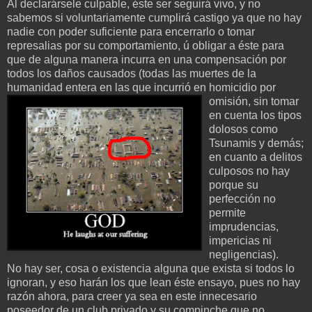
Al declarársele culpable, éste ser seguirá vivo, y no
sabemos si voluntariamente cumplirá castigo ya que no hay
nadie con poder suficiente para encerrarlo o tomar
represalias por su comportamiento, ú obligar a éste para
que de alguna manera incurra en una compensación por
todos los daños causados (todas las muertes de la
humanidad entera en las que incurrió en
homicidio por
omisión, sin tomar
en cuenta los tipos
dolosos como
Tsunamis y demás;
en cuanto a delitos
culposos no hay
porque su
perfección no
permite
imprudencias,
impericias ni
negligencias).
No hay ser, cosa o existencia alguna que exista si todos lo
ignoran, y eso harán los que lean éste ensayo, pues no hay
razón ahora, para creer ya sea en este innecesario
poseedor de un club privado y su compinche que no