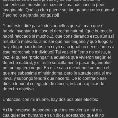
contento con nuestro rechazo encima nos hace lo peor
imaginable. Qué su club puede ser tan grande como quiera!
Pero no lo agranda por gusto!!
Y por esto, diré para todos aquellos que afirman que él
habría inventado incluso el derecho natural, (que bueno; lo
habrá retocado si mucho...), que considerando esto, aún así
resultaría malvado, a no ser que nos engañe y que luego si
haya lugar para todos, en cuyo caso igual no necesitamos a
éste reprochable individuo!! Tal vez el infierno no existe, tal
vez, él quiere “prolongar” a aquellos que vivieron según el
derecho natural, y el resto sencillamente pasar dejándolos
por un agujero negro. En este caso me ofende un poco el
que me subestime mintiéndome, pero le agradecería si me
lleva, y supongo tendrá que hacerlo. De lo contrario ese
dios o tribunal colegiado de dioses, estaaría aplicando
derecho objetivo.
Entonces, con mi muerte, hay dos posibles efectos:
A) Un traspaso de poderes que me convierta a mí o a
cualquier ser humano en un dios, aceptando que él no