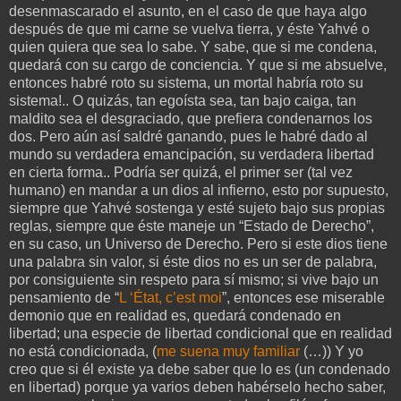
desenmascarado el asunto, en el caso de que haya algo
después de que mi carne se vuelva tierra, y éste Yahvé o
quien quiera que sea lo sabe. Y sabe, que si me condena,
quedará con su cargo de conciencia. Y que si me absuelve,
entonces habré roto su sistema, un mortal habría roto su
sistema!.. O quizás, tan egoísta sea, tan bajo caiga, tan
maldito sea el desgraciado, que prefiera condenarnos los
dos. Pero aún así saldré ganando, pues le habré dado al
mundo su verdadera emancipación, su verdadera libertad
en cierta forma.. Podría ser quizá, el primer ser (tal vez
humano) en mandar a un dios al infierno, esto por supuesto,
siempre que Yahvé sostenga y esté sujeto bajo sus propias
reglas, siempre que éste maneje un “Estado de Derecho”,
en su caso, un Universo de Derecho. Pero si este dios tiene
una palabra sin valor, si éste dios no es un ser de palabra,
por consiguiente sin respeto para sí mismo; si vive bajo un
pensamiento de “
L ‘État, c’est moi
”, entonces ese miserable
demonio que en realidad es, quedará condenado en
libertad; una especie de libertad condicional que en realidad
no está condicionada, (
me suena muy familiar
(…)) Y yo
creo que si él existe ya debe saber que lo es (un condenado
en libertad) porque ya varios deben habérselo hecho saber,