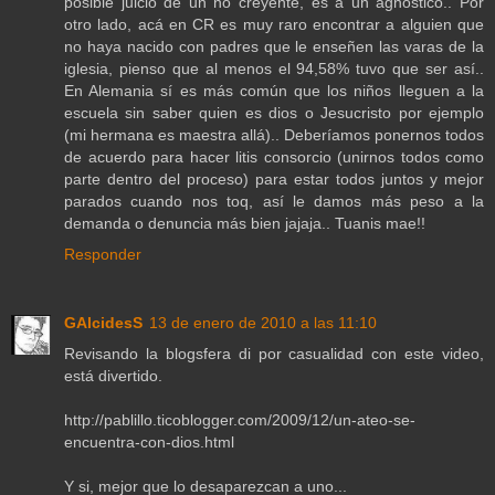
posible juicio de un no creyente, es a un agnóstico.. Por
otro lado, acá en CR es muy raro encontrar a alguien que
no haya nacido con padres que le enseñen las varas de la
iglesia, pienso que al menos el 94,58% tuvo que ser así..
En Alemania sí es más común que los niños lleguen a la
escuela sin saber quien es dios o Jesucristo por ejemplo
(mi hermana es maestra allá).. Deberíamos ponernos todos
de acuerdo para hacer litis consorcio (unirnos todos como
parte dentro del proceso) para estar todos juntos y mejor
parados cuando nos toq, así le damos más peso a la
demanda o denuncia más bien jajaja.. Tuanis mae!!
Responder
GAlcidesS
13 de enero de 2010 a las 11:10
Revisando la blogsfera di por casualidad con este video,
está divertido.
http://pablillo.ticoblogger.com/2009/12/un-ateo-se-
encuentra-con-dios.html
Y si, mejor que lo desaparezcan a uno...