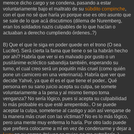
merece dicho cargo y se condena, pasando a estar
voluntariamente bajo el maltrato de su
súbdito compinche
,
con el que no sé que haría yo porque ese es otro asunto que
se sale de lo que acá discutimos (dilema de Nuremberg,
eran los soldados nazis culpables de lo que hacían o
actuaban a derecho cumpliendo órdenes..?)
B) Que el que le siga en poder quede en el trono (O sea
Lucifer). Será cierta la fama que tiene o se la habrán hecho
por ahí? Habría que ver si es malvado por gusto o un
pusilánime ecléctico sabandija también, esperando su
turno, el cual creo será un poquitín más cruel (como quién
pone un carnicero en una veterinaria). Habría que ver que
decide Yahvé, ya que él es el que tiene el poder.. Qué
persona en su sano juicio acepta su culpa, se somete
voluntariamente a la pena y al mismo tiempo toma
venganza? No sería lógico, pues si acepta su culpabilidad
lo más probable es que esté arrepentido.. O se puede
aceptar la culpa, someterse al castigo y aún así vengarse de
la manera más cruel con las víctimas? No es lo más lógico,
pero una mente muy enferma lo haría. Por otro lado puede
que prefiera colocarme a mí en vez de condenarme y dejar a