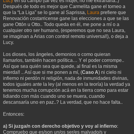
Lucy
en su campo (tal vez es mujer, no me extrañaría..)
Después de todo es mejor que Carmelita gane el torneo a
que la “La Liga” se lo gane al Saprissa,
Laura
prefiere que
Renovación costarricense gane las elecciones a que se las
gane Ottón u Otto.. Todo queda en él, me pone a mí o a
cualquier otro ser humano, (esperemos que no sea Laura,
se imaginan a Arias con control remoto universal!), o deja a
Lucy.
Los dioses, los ángeles, demonios o como quieran
llamarlos, también hacen política… Y el poder corrompe..
Así que sea quién sea que quede, al final es la misma
mierda!! .. Así que si me ponen a mí, (
Caso A
) ni cielo ni
infierno ni perdón ni religión, nada de inmunidades divinas,
todos iguales ante la ley (al menos en la teoría) la verdad ya
tenemos mucha corrupción acá en la tierra como para estar
lidiando con más cuando uno se muera, cuando
descansaría uno en paz..? La verdad, que no hace falta..
Entonces:
a) Si juzga/n con derecho objetivo y voy al infierno
:
Compruebo que es/son un/os ser/es malvado/s y