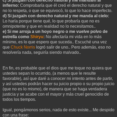
c) Si juzga/n con derecho natural y me manda/n al
infierno:
Comprobaría que él creó el derecho natural y que
no lo respeta, o que se equivocó, lo que lo hace imperfecto.
d) Si juzga/n con derecho natural y me manda al cielo:
Lo haría porque tiene qué, lo que probaría que no es
omnipotente y que en realidad no lo necesitamos..
e) Si me arroja a un hoyo negro o me vuelve polvo de
estrella como
Shiryu
:
No afectaría mi vida en lo más
mínimo, es lo que espero que suceda.. Escuché una vez
que
Chuck Norris
logró salir de uno.. Pero además, eso no
resolvería nada, seguiría siendo malvado..
En fin, es probable que el dios que me toque no quiera que
ustedes sepan lo ocurrido, (a menos que le resulte
favorable), así que daré a conocer mi intento antes de partir,
y así ustedes podrán hacer su juicio propio o su propio juicio
(que no es lo mismo), de manera que se haga verdadera
justicia y se acabe con el mayor y más cruel genocidio de
todos los tiempos.
Igual, pongámonos serios, nada de esto existe... Me despido
con una frase: